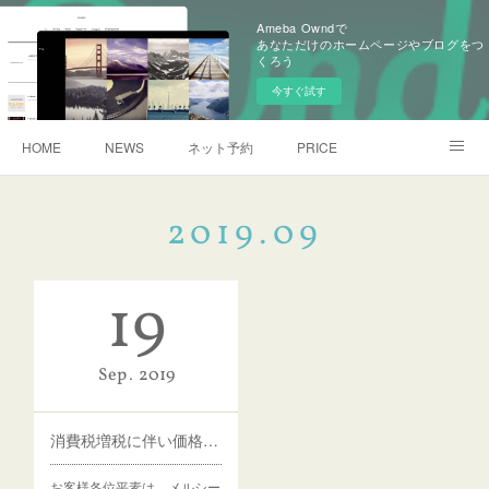
Ameba Owndで
あなただけのホームページやブログをつ
くろう
今すぐ試す
HOME
NEWS
ネット予約
PRICE
アメブロ
2019
.
09
19
Sep
2019
消費税増税に伴い価格変更のお知らせ
お客様各位平素は、メルシー